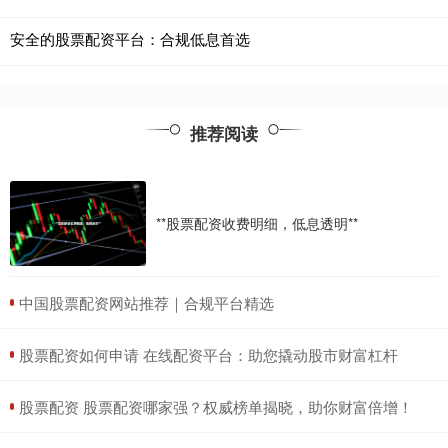
安全的股票配资平台：合规低息首选
推荐阅读
**股票配资收费明细，低息透明**
​中国股票配资网站推荐｜合规平台精选
​股票配资如何申请 在线配资平台：助您撬动股市财富杠杆
​股票配资 股票配资哪家强？权威榜单揭晓，助你财富倍增！