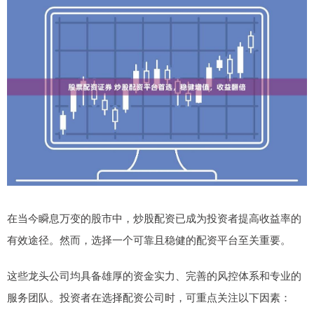
在当今瞬息万变的股市中，炒股配资已成为投资者提高收益率的
有效途径。然而，选择一个可靠且稳健的配资平台至关重要。
这些龙头公司均具备雄厚的资金实力、完善的风控体系和专业的
服务团队。投资者在选择配资公司时，可重点关注以下因素：