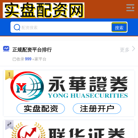
搜索
正规配资平台排行
更多
已收录
999
+家平台