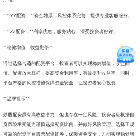
* **YY配资：**资金雄厚，风控体系完善，提供专业客服服务。
* **ZZ配资：**利率优惠，服务贴心，深受投资者好评。
**稳健增值，收益翻倍**
通过选择合适的配资平台，投资者可以实现稳健增值，收益翻
倍。配资放大杠杆，提高资金利用率，有效提升收益率。同时，
平台严格的风控措施保障资金安全，让投资者安心投资。
**温馨提示**
炒股配资虽有高收益潜力，但也存在一定风险。投资者应根据自
身风险承受能力谨慎选择配资比例，并做好风险管理。选择正规
可靠的配资平台股票配资证券，保障资金安全，方能实现稳健增