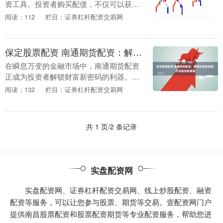
资工具。投资者购买配债，不仅可以获得
债券利息收益保定股票配资，还有权在一
阅读：112
栏目：证券杠杆配资交易网
定条件下将债券转换为股票。 然而，股票
配资也存在一定....
保定股票配资 南通期货配资：解锁财富新密码，开启投资新篇章
在瞬息万变的金融市场中，南通期货配资
正成为投资者解锁财富新密码的利器。配
资，即通过向专业配资公司借入资金，放
阅读：132
栏目：证券杠杆配资交易网
大投资本金，从而提升投资收益。 配资中
心还提供专业的....
共 1 页/2 条记录
实盘配资网
实盘配资网、证券杠杆配资交易网、线上炒股配资、融资
配资等服务，可以让您参与股票、期货等交易。壹配资网门户
提供南昌股票配资和股票配资期货等专业配资服务，帮助您进